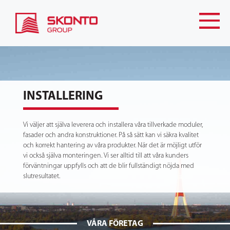
INSTALLERING
Vi väljer att själva leverera och installera våra tillverkade moduler,
fasader och andra konstruktioner. På så sätt kan vi säkra kvalitet
och korrekt hantering av våra produkter. När det är möjligt utför
vi också själva monteringen. Vi ser alltid till att våra kunders
förväntningar uppfylls och att de blir fullständigt nöjda med
slutresultatet.
VÅRA FÖRETAG