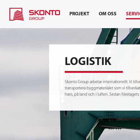
PROJEKT
OM OSS
SERVI
LOGISTIK
Skonto Group arbetar internationellt. Vi til
transportera byggmaterialet som vi tillverka
havs, på land och i luften. Sedan företagets 