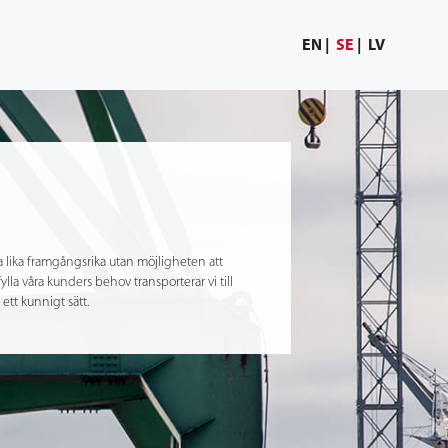
EN
SE
LV
ra lika framgångsrika utan möjligheten att
la våra kunders behov transporterar vi till
 ett kunnigt sätt.