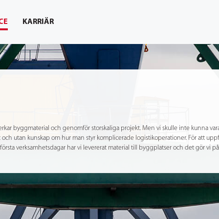
CE
KARRIÄR
lverkar byggmaterial och genomför storskaliga projekt. Men vi skulle inte kunna va
t och utan kunskap om hur man styr komplicerade logistikoperationer. För att uppfyl
första verksamhetsdagar har vi levererat material till byggplatser och det gör vi på