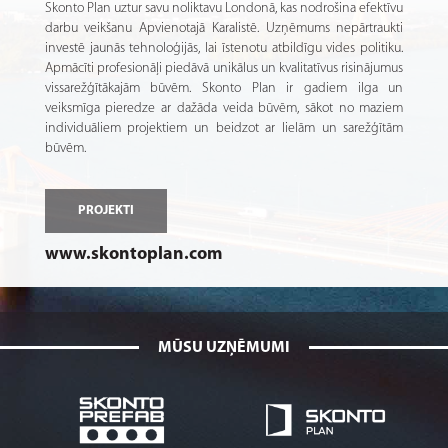
Skonto Plan uztur savu noliktavu Londonā, kas nodrošina efektīvu
darbu veikšanu Apvienotajā Karalistē. Uzņēmums nepārtraukti
investē jaunās tehnoloģijās, lai īstenotu atbildīgu vides politiku.
Apmācīti profesionāļi piedāvā unikālus un kvalitatīvus risinājumus
vissarežģītākajām būvēm. Skonto Plan ir gadiem ilga un
veiksmīga pieredze ar dažāda veida būvēm, sākot no maziem
individuāliem projektiem un beidzot ar lielām un sarežģītām
būvēm.
PROJEKTI
www.skontoplan.com
MŪSU UZŅĒMUMI