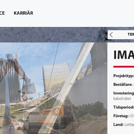
CE
KARRIÄR
TID
IMA
Projekttyp:
Beställare:
Investering
kabelnätet
Tidsperiod
Företag:
LE
Land:
Lettl