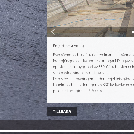
Projektbeskrivning
Från värme- och kraftstationen Imanta till värme
ingenjörsgeologiska undersökningar i Daugavas v
optisk kabel, utbyggnad av 330 kV–kabelskor och k
sammanfogningar av optiska kablar.
Den största utmaningen under projektets gång so
kabelrör och installeringen av 330 kV-kablar och
projektet uppgick till 2 200 m.
TILLBAKA