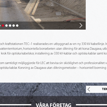
- och kraftstationen TEC–1 realiserades en utbyggnad av en ny 330 kV-kabellinje. 
attenterritorium, horisontella borrarbeten utan dikning för att korsa Daugava, 
rok för optiska kabelskor, installering av 330 kV-kablar och optiska kablar samt ko
m samtidigt möjliggjorde för LEC att bevisa sin skicklighet och professionalite
 optiska kablar. Korsning av Daugava utan dikningsmetoder – horisontell borrning
TID
VÅRA FÖRETAG