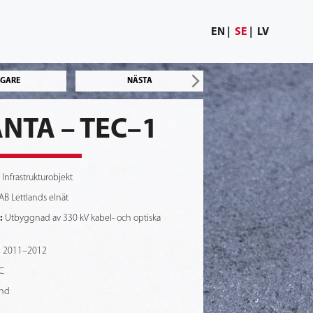
EN
SE
LV
IGARE
NÄSTA
NTA – TEC–1
Infrastrukturobjekt
AB Lettlands elnät
:
Utbyggnad av 330 kV kabel- och optiska
:
2011–2012
C
and