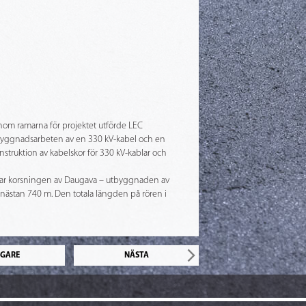
Inom ramarna för projektet utförde LEC
utbyggnadsarbeten av en 330 kV-kabel och en
nstruktion av kabelskor för 330 kV-kablar och
t var korsningen av Daugava – utbyggnaden av
 nästan 740 m. Den totala längden på rören i
IGARE
NÄSTA